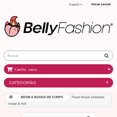
Iniciar sesión
Español
Carrito
vacío
CATEGORÍAS
BDSM & BIJOUX DE CORPS
Fouet tissus asiatique
rouge & noir