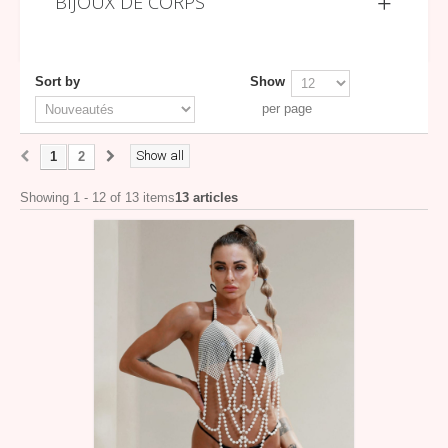
BIJOUX DE CORPS
Sort by
Show
per page
Show all
1
2
Showing 1 - 12 of 13 items
13 articles