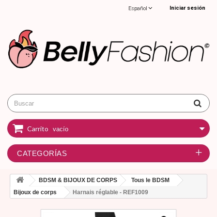
Iniciar sesión
Español
Carrito
vacío
CATEGORÍAS
BDSM & BIJOUX DE CORPS
Tous le BDSM
Bijoux de corps
Harnais réglable - REF1009