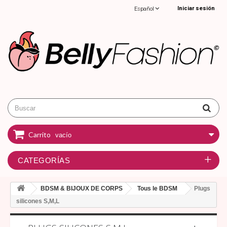
Iniciar sesión
Español
Carrito
vacío
CATEGORÍAS
BDSM & BIJOUX DE CORPS
Tous le BDSM
Plugs
silicones S,M,L