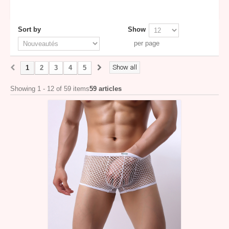
Sort by
Show
per page
Show all
1
2
3
4
5
Showing 1 - 12 of 59 items
59 articles