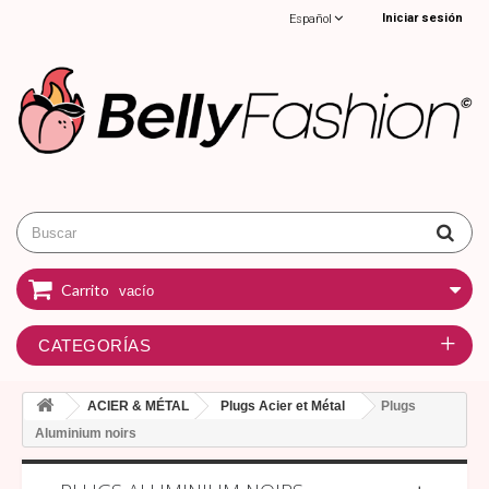
Iniciar sesión
Español
Carrito
vacío
CATEGORÍAS
ACIER & MÉTAL
Plugs Acier et Métal
Plugs
Aluminium noirs