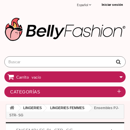
Iniciar sesión
Español
Carrito
vacío
CATEGORÍAS
LINGERIES
LINGERIES FEMMES
Ensembles PJ-
STR- SG