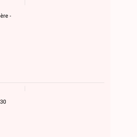
ère -
430