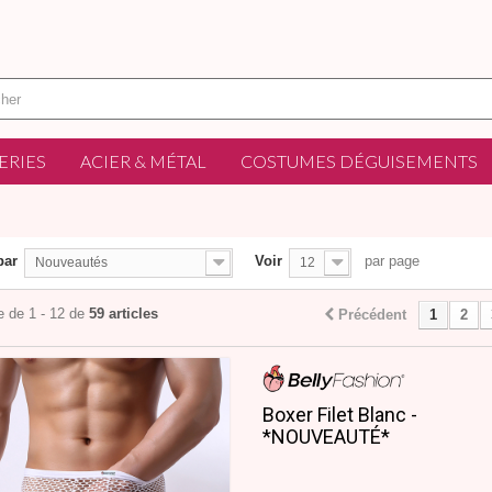
ERIES
ACIER & MÉTAL
COSTUMES DÉGUISEMENTS
par
Voir
par page
Nouveautés
12
e de 1 - 12 de
59 articles
Précédent
1
2
Boxer Filet Blanc -
*NOUVEAUTÉ*