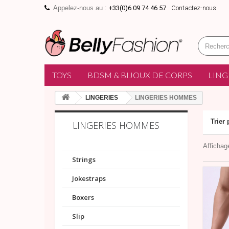
Appelez-nous au :
+33(0)6 09 74 46 57
Contactez-nous
TOYS
BDSM & BIJOUX DE CORPS
LING
LINGERIES
LINGERIES HOMMES
Trier 
LINGERIES HOMMES
Affichag
Strings
Jokestraps
Boxers
Slip