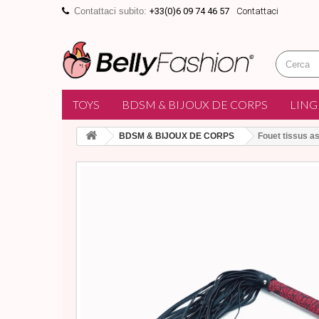
Contattaci subito:
+33(0)6 09 74 46 57
Contattaci
TOYS
BDSM & BIJOUX DE CORPS
LING
BDSM & BIJOUX DE CORPS
Fouet tissus as