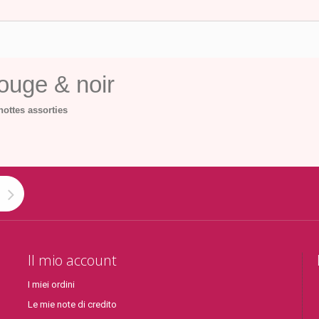
rouge & noir
nottes assorties
Il mio account
I miei ordini
Le mie note di credito