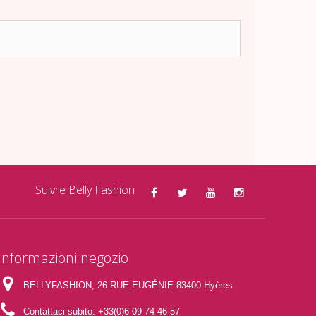
Suivre Belly Fashion
Informazioni negozio
BELLYFASHION, 26 RUE EUGÉNIE 83400 Hyères
Contattaci subito:
+33(0)6 09 74 46 57