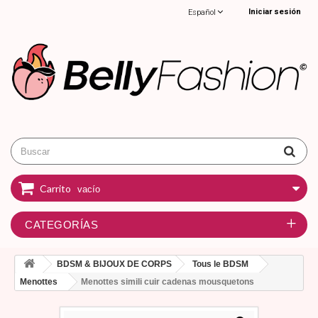
Iniciar sesión
Español
Carrito
vacío
CATEGORÍAS
BDSM & BIJOUX DE CORPS
Tous le BDSM
Menottes
Menottes simili cuir cadenas mousquetons