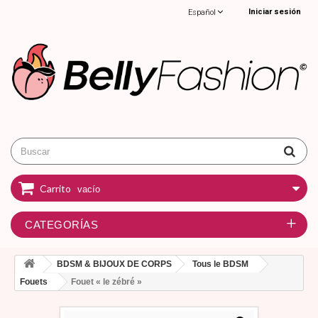
Iniciar sesión
Español
Carrito
vacío
CATEGORÍAS
BDSM & BIJOUX DE CORPS
Tous le BDSM
Fouets
Fouet « le zébré »