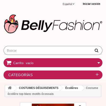
Iniciar sesión
Español
Carrito
vacío
CATEGORÍAS
COSTUMES DÉGUISEMENTS
Écolières
Costume
écolière top blanc motifs écossais