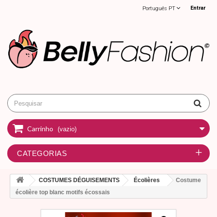
Entrar
Português PT
Carrinho
(vazio)
CATEGORIAS
COSTUMES DÉGUISEMENTS
Écolières
Costume
écolière top blanc motifs écossais