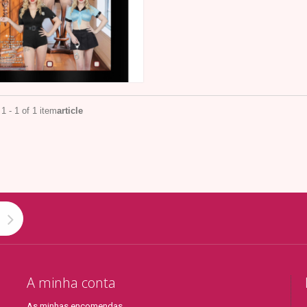
1 - 1 of 1 item
article
A minha conta
As minhas encomendas