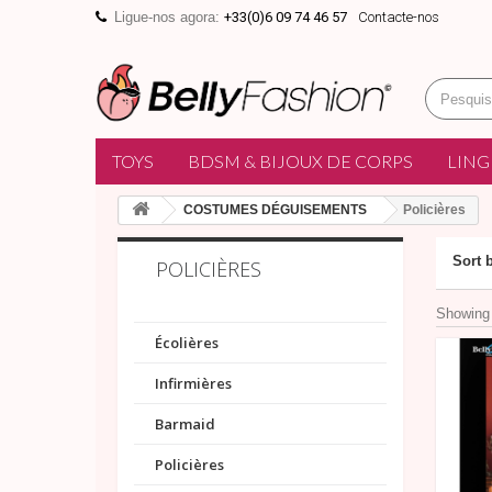
Ligue-nos agora:
+33(0)6 09 74 46 57
Contacte-nos
TOYS
BDSM & BIJOUX DE CORPS
LING
COSTUMES DÉGUISEMENTS
Policières
Sort 
POLICIÈRES
Showing 
Écolières
Infirmières
Barmaid
Policières