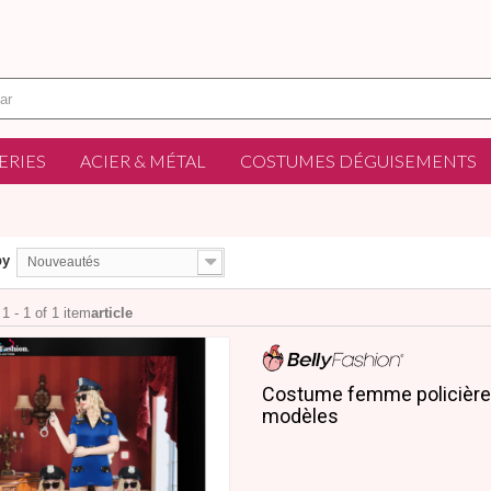
ERIES
ACIER & MÉTAL
COSTUMES DÉGUISEMENTS
by
Nouveautés
1 - 1 of 1 item
article
Costume femme policière
modèles