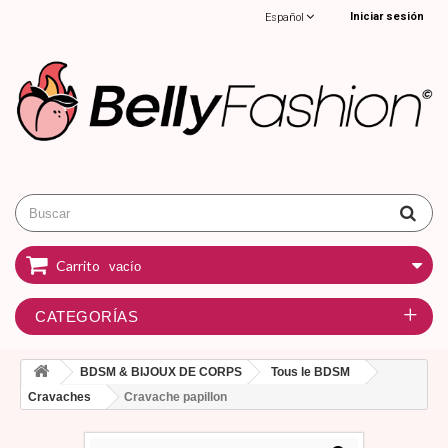
Iniciar sesión
Español
Carrito
vacío
CATEGORÍAS
BDSM & BIJOUX DE CORPS
Tous le BDSM
Cravaches
Cravache papillon