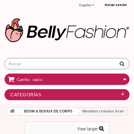
Iniciar sesión
Español
Carrito
vacío
CATEGORÍAS
BDSM & BIJOUX DE CORPS
Menottes croisées Acier
View larger