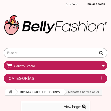
Iniciar sesión
Español
Carrito
vacío
CATEGORÍAS
BDSM & BIJOUX DE CORPS
Menottes barres acier
View larger