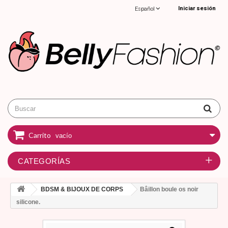
Iniciar sesión
Español
Carrito
vacío
CATEGORÍAS
BDSM & BIJOUX DE CORPS
Bâillon boule os noir
silicone.