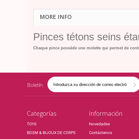
MORE INFO
Pinces tétons seins ét
Chaque pince possède une molette qui permet de contr
Boletín
Categorías
Información
TOYS
Novedades
BDSM & BIJOUX DE CORPS
Contáctenos