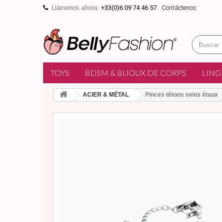
Llámenos ahora:
+33(0)6 09 74 46 57
Contáctenos
TOYS
BDSM & BIJOUX DE CORPS
LING
ACIER & MÉTAL
Pinces tétons seins étaux