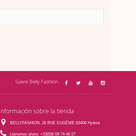
Suivre Belly Fashion
Información sobre la tienda
BELLYFASHION, 26 RUE EUGÉNIE 83400 Hyères
Llámenos ahora:
+33(0)6 09 74 46 57