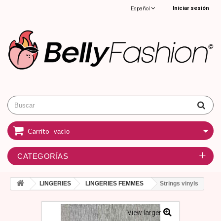
Iniciar sesión
Español
Carrito
vacío
CATEGORÍAS
LINGERIES
LINGERIES FEMMES
Strings vinyls
View larger