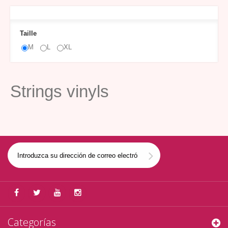
Taille
M
L
XL
Strings vinyls
Categorías