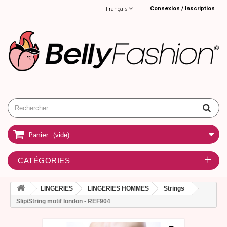
Connexion / Inscription
Français
Panier
(vide)
CATÉGORIES
LINGERIES
LINGERIES HOMMES
Strings
Slip/String motif london - REF904