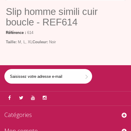
Slip homme simili cuir
boucle - REF614
Référence :
614
Taille:
M, L, XL
Couleur:
Noir
Catégories
Mon compte