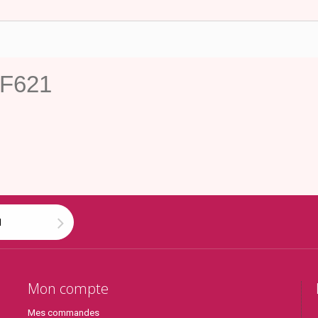
EF621
Mon compte
Mes commandes