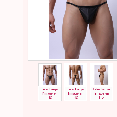
Télécharger
Télécharger
Télécharger
l'image en
l'image en
l'image en
HD
HD
HD