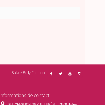
Suivre Belly Fashion
Informations de contact
BELLYFASHION, 26 RUE EUGÉNIE 83400 Hyères