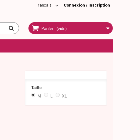
Français
Connexion / Inscription
Panier
(vide)
Taille
M
L
XL