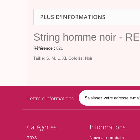
PLUS D'INFORMATIONS
String homme noir - R
Référence :
621
Taille
: S, M, L, XL
Coloris:
Noir
Lettre d'informations
Catégories
Informations
TOYS
Nouveaux produits