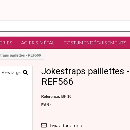
ERIES
ACIER & MÉTAL
COSTUMES DÉGUISEMENTS
traps paillettes - REF566
Jokestraps paillettes -
View larger
REF566
Reference:
BF-10
EAN :
Invia ad un amico