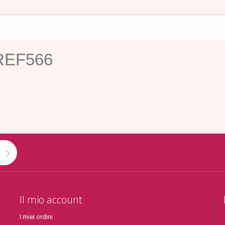
- REF566
Il mio account
I miei ordini