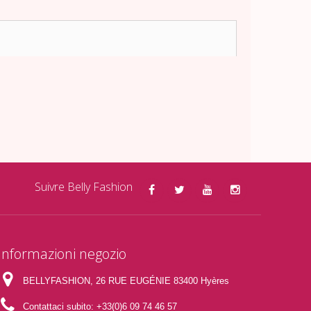
Suivre Belly Fashion
Informazioni negozio
BELLYFASHION, 26 RUE EUGÉNIE 83400 Hyères
Contattaci subito:
+33(0)6 09 74 46 57