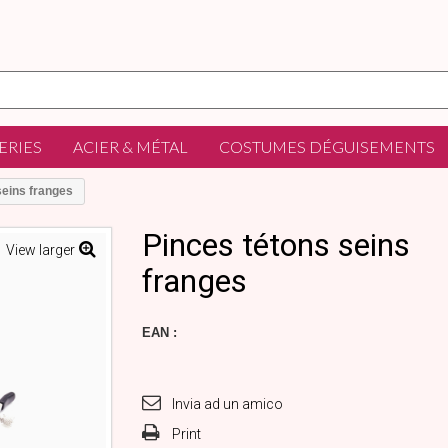
ERIES
ACIER & MÉTAL
COSTUMES DÉGUISEMENTS
seins franges
Pinces tétons seins
View larger
franges
EAN :
Invia ad un amico
Print