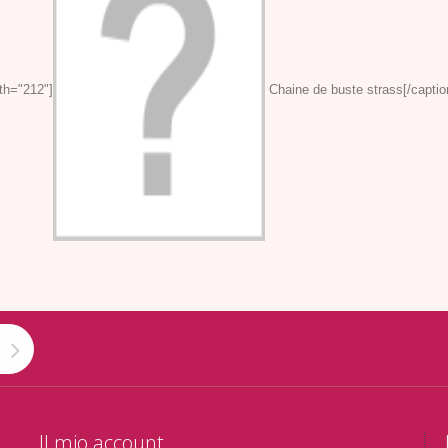
th="212"]
Chaine de buste strass[/captio
Il mio account