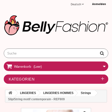
Anmelden
Deutsch
Warenkorb
(Leer)
KATEGORIEN
LINGERIES
LINGERIES HOMMES
Strings
Slip/String motif contemporain - REF909