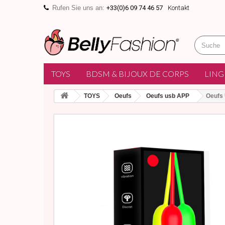
Rufen Sie uns an:
+33(0)6 09 74 46 57
Kontakt
TOYS
BDSM & BIJOUX DE CORPS
LING
TOYS
Oeufs
Oeufs usb APP
Oeufs