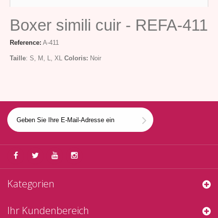
Boxer simili cuir - REFA-411
Reference:
A-411
Taille
: S, M, L, XL
Coloris:
Noir
Kategorien
Ihr Kundenbereich