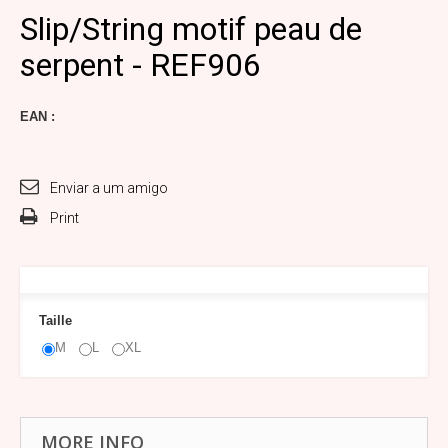
Slip/String motif peau de
serpent - REF906
EAN :
Enviar a um amigo
Print
Taille
M
L
XL
MORE INFO