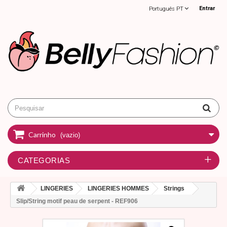
Entrar
Português PT
Carrinho
(vazio)
CATEGORIAS
LINGERIES
LINGERIES HOMMES
Strings
Slip/String motif peau de serpent - REF906