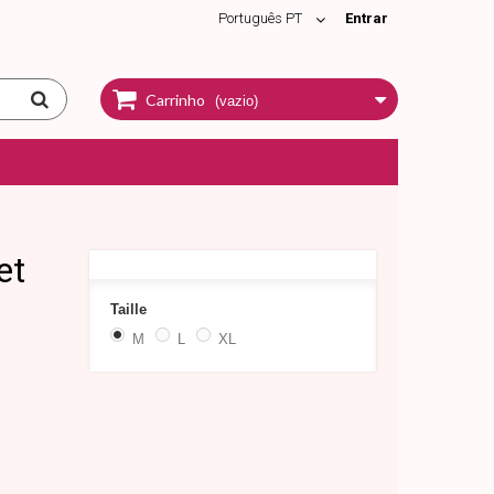
Português PT
Entrar
Carrinho
(vazio)
et
Taille
M
L
XL