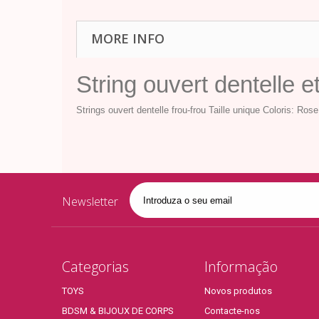
MORE INFO
String ouvert dentelle e
Strings ouvert dentelle frou-frou Taille unique Coloris: Ro
Newsletter
Categorias
Informação
TOYS
Novos produtos
BDSM & BIJOUX DE CORPS
Contacte-nos