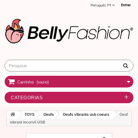
Entrar
Português PT
Carrinho
(vazio)
CATEGORIAS
TOYS
Oeufs
Oeufs vibrants usb coeurs
Oeuf
vibrant incurvé USB