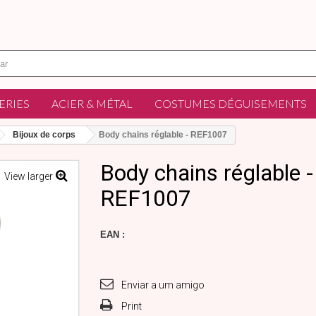
ERIES
ACIER & MÉTAL
COSTUMES DÉGUISEMENTS
Bijoux de corps
Body chains réglable - REF1007
Body chains réglable -
View larger
REF1007
EAN :
Enviar a um amigo
Print