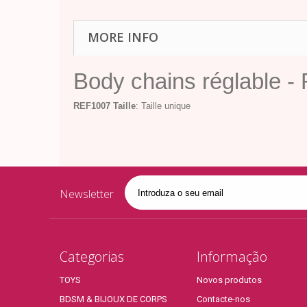
MORE INFO
Body chains réglable 
REF1007
Taille
: Taille unique
Newsletter
Categorias
Informação
TOYS
Novos produtos
BDSM & BIJOUX DE CORPS
Contacte-nos