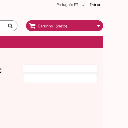
Português PT
Entrar
Carrinho
(vazio)
c