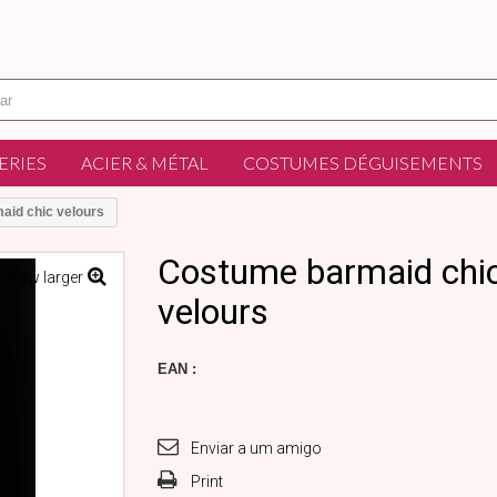
ERIES
ACIER & MÉTAL
COSTUMES DÉGUISEMENTS
aid chic velours
Costume barmaid chi
View larger
velours
EAN :
Enviar a um amigo
Print