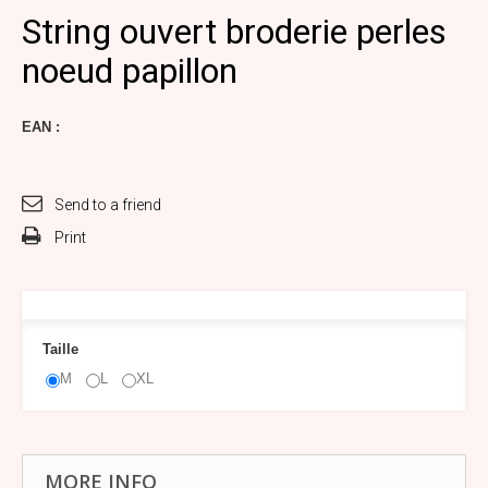
String ouvert broderie perles
noeud papillon
EAN :
Send to a friend
Print
Taille
M
L
XL
MORE INFO