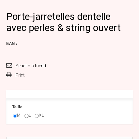
Porte-jarretelles dentelle
avec perles & string ouvert
EAN :
Send to a friend
Print
Taille
M
L
XL