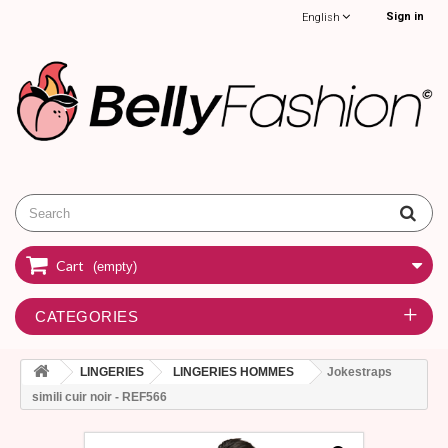
Sign in
English
Cart
(empty)
CATEGORIES
LINGERIES
LINGERIES HOMMES
Jokestraps
simili cuir noir - REF566