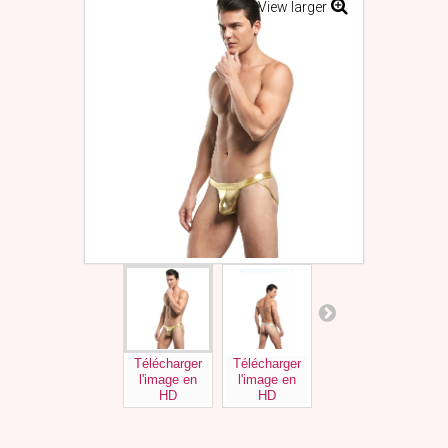
View larger
Télécharger
Télécharger
Télécharger
Tél
l'image en
l'image en
l'image en
l'
HD
HD
HD