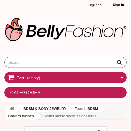
Sign in
English
Cart
(empty)
CATEGORIES
BDSM & BODY JEWELRY
Tous le BDSM
Colliers laisses
Collier laisse soumission Héros